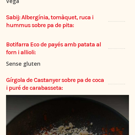
Vegà
Sabij: Albergínia, tomàquet, ruca i
hummus sobre pa de pita:
Botifarra Eco de payés amb patata al
forn i allioli:
Sense gluten
Gírgola de Castanyer sobre pa de coca
i puré de carabasseta: